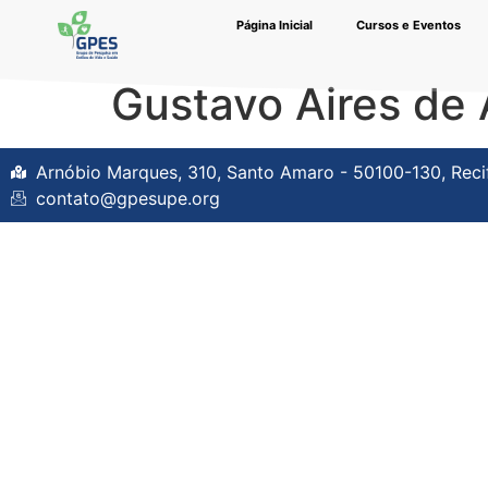
Página Inicial
Cursos e Eventos
Gustavo Aires de 
Arnóbio Marques, 310, Santo Amaro - 50100-130, Recife
contato@gpesupe.org