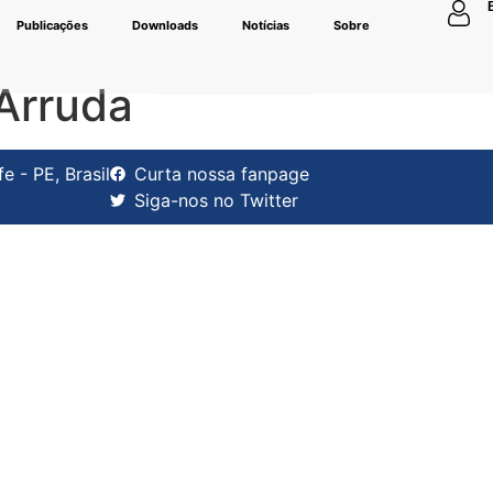
Publicações
Downloads
Notícias
Sobre
Arruda
 - PE, Brasil
Curta nossa fanpage
Siga-nos no Twitter